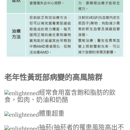
老年性黃斑部病變的高風險群
經常食用富含飽和脂肪的飲
食，如肉、奶油和奶酪
體重超重
抽菸(抽菸者的罹患風險高出不