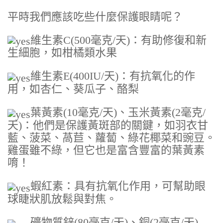
平時我們應該吃些什麼保護眼睛呢？
維生素C(500毫克/天)：有助修復和新
生細胞，如柑橘類水果
維生素E
(400IU/天)
：有抗氧化的作
用，如杏仁、葵瓜子、酪梨
葉黃素
(10毫克/天)
、玉米黃素
(2毫克/
天)
：他們是保護黃斑部的關鍵，如羽衣甘
藍、菠菜、萵苣、蘿蔔、綠花椰菜和豌豆。
雞蛋雖不綠，但它也是富含豐富的葉黃素
唷！
蝦紅素：具有抗氧化作用，可幫助眼
球睫狀肌放鬆與對焦。
礦物質鋅
(80毫克/天)
、銅
(2毫克/天)