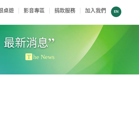
眼桌遊
影音專區
捐款服務
加入我們
EN
”
最新消息
T
he News