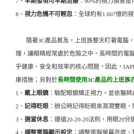
7、
早期發現可早期治療
：90%的視力損害
8、
視力危機不可輕忽
：全球約有1.607億
隨著3C產品普及，上班族整天盯著電腦，
理，讓眼睛經常處於危險之中。長時間的電
乎健康、安全和效率的核心問題。因此，IA
康措施；另對於
長時間使用3C產品的上班族
1、
戴上眼鏡
：驗配眼鏡矯正視力，並依醫師
2、
記得眨眼
：辦公時記得眨眼來濕潤雙眼，
3、
適當休息
：遵循20-20-20法則，用眼2
4、
調整電腦顯示設定
：調整電腦螢幕亮度、