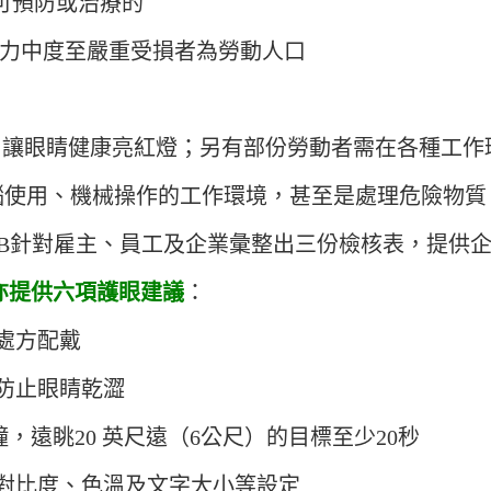
是可預防或治療的
的視力中度至嚴重受損者為勞動人口
讓眼睛健康亮紅燈；另有部份勞動者需在各種工作
腦使用、機械操作的工作環境，甚至是處理危險物質
PB針對雇主、員工及企業彙整出三份檢核表，提供
亦提供六項護眼建議
：
處方配戴
防止眼睛乾澀
0分鐘，遠眺20 英尺遠（6公尺）的目標至少20秒
對比度、色溫及文字大小等設定