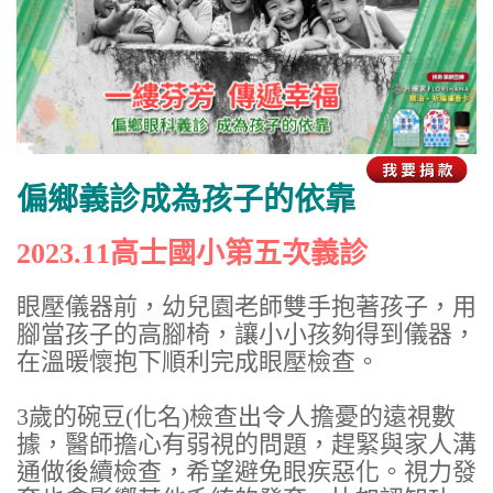
偏鄉義診成為孩子的依靠
2023.11高士國小第五次義診
眼壓儀器前，幼兒園老師雙手抱著孩子，用
腳當孩子的高腳椅，讓小小孩夠得到儀器，
在溫暖懷抱下順利完成眼壓檢查。
3歲的碗豆(化名)檢查出令人擔憂的遠視數
據，醫師擔心有弱視的問題，趕緊與家人溝
通做後續檢查，希望避免眼疾惡化。視力發