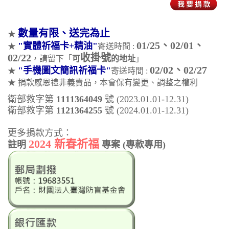
數量有限、送完為止
★
01/25、02/01、
"實體祈福卡+精油"
★
寄送時間 :
02/22
收掛號
，請留下「
可
的地址
」
02/02、02/27
"手機圖文簡訊祈福卡"
★
寄送時間 :
★ 捐款感恩禮非義賣品，本會保有變更、調整之權利
衛部救字第
1111364049
號 (2023.01.01-12.31)
衛部救字第
1121364255
號 (2024.01.01-12.31)
更多捐款方式：
2024 新春祈福
註明
專案 (專款專用)