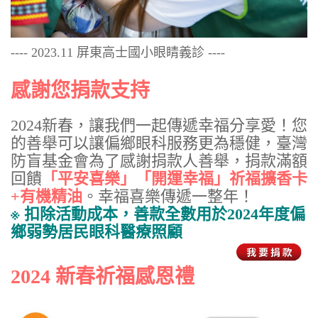
---- 2023.11 屏東高士國小眼睛義診 ----
感謝您捐款支持
2024新春，讓我們一起傳遞幸福分享愛！您
的善舉可以讓偏鄉眼科服務更為穩健，臺灣
防盲基金會為了感謝捐款人善舉，捐款滿額
回饋
「平安喜樂」「開運幸福」祈福擴香卡
+有機精油
。幸福喜樂傳遞一整年！
※ 扣除活動成本，善款全數用於2024年度偏
鄉弱勢居民眼科醫療照顧
2024 新春祈福感恩禮