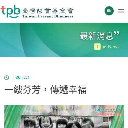
EN
”
最新消息
T
he News
7221
一縷芬芳，傳遞幸福