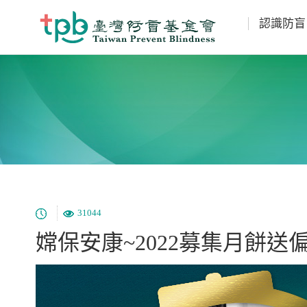
認識防盲
31044
嫦保安康~2022募集月餅送