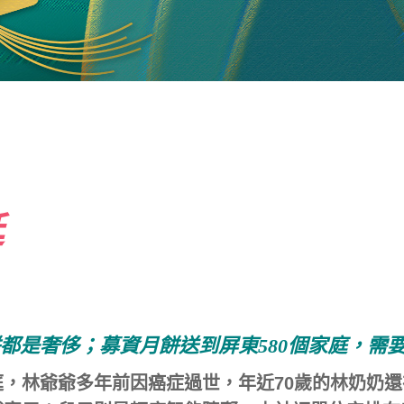
延
都是奢侈；募資月餅送到屏東580個家庭，需
庭，林爺爺多年前因癌症過世，年近70歲的林奶奶