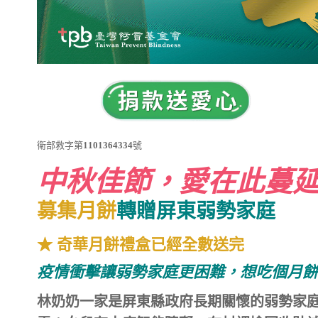
衛部救字第
1101364334
號
中秋佳節
，愛在此蔓
募集月餅
轉贈屏東弱勢家庭
★
奇華月餅禮盒已經全數送完
疫情衝擊讓弱勢家庭更困難，想吃個月餅
林奶奶一家是屏東縣政
府長期關懷的弱勢家