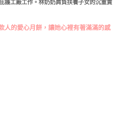
庇護工廠工作。林奶奶肩負扶養子女的沉重責
款人的愛心月餅，讓她心裡有著滿滿的感