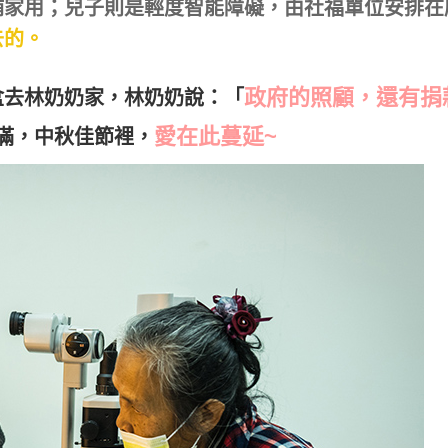
補家用；兒子則是輕度智能障礙，由社福單位安排在
去的。
政府的照顧，還有捐
盒去林奶奶家，林奶奶說：「
愛在此蔓延~
滿，中秋佳節裡，