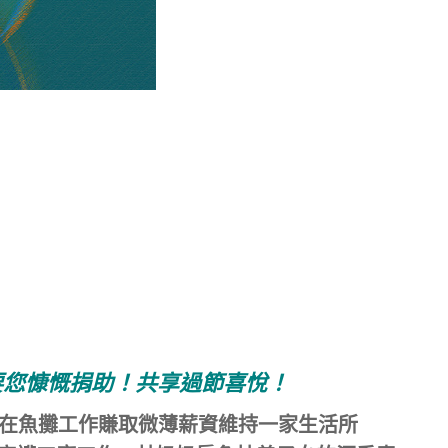
要您慷慨捐助！共享過節喜悅！
還在魚攤工作賺取微薄薪資維持一家生活所