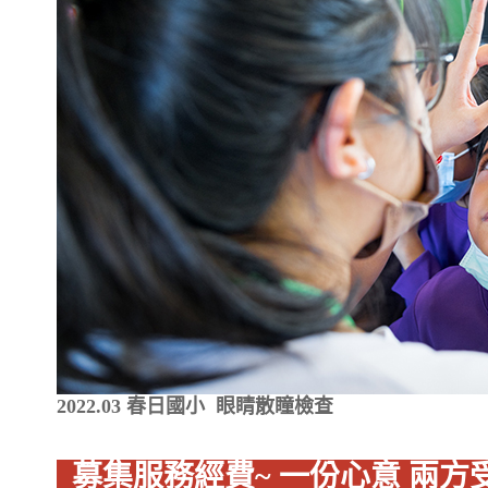
2022.03 春日國小 眼睛散瞳檢查
募集服務經費~ 一份心意 兩方