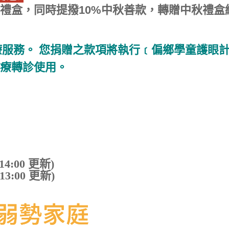
禮盒
，同時提撥10%中秋善款，轉贈
中秋禮盒
醫療服務。 您捐贈之款項將執行﹝偏鄉學童護眼
醫療轉診使用。
4:00 更新)
3:00 更新)