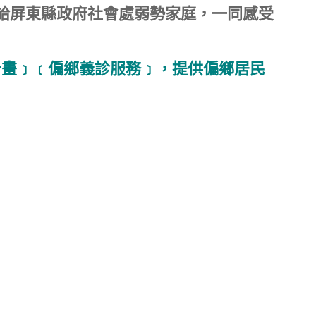
給屏東縣政府社會處
弱勢家庭，一同感受
計畫﹞﹝偏鄉義診服務﹞，提供偏鄉居民