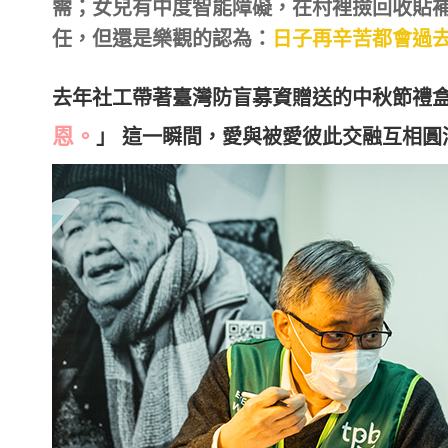
需；女兒有中度智能障礙，在村裡撿回收貼
任，但還是樂觀的認為：
日子再辛苦都會過
去年社工帶著臺灣防盲募資贈送的中秋節禮
恩。
」 這一瞬間，愛與被愛彼此交融互相圓