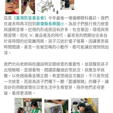
這是
《臺灣防盲基金會》
今年最後一場偏鄉眼科義診，我們
在歲末時再次回到
屏東縣長樂國小
，為孩子們進行視力檢查
與護眼宣導。近視的形成原因有許多，包含基因、環境與用
眼習慣，但在 3C 產品普及的時代，最常見的問題往往來自
於長時間的近距離用眼。孩子沉迷於電子螢幕、因課業而長
時間閱讀，甚至一些被忽略的小動作，都可能讓近視悄悄加
深。
我們也向老師與校護說明定期檢查的重要性，並提醒若孩子
出現瞇眼、歪頭看物、閱讀距離過近等狀況，就應及早就
醫，以免錯過黃金矯正期。希望透過這次義診，不只是完成
一次檢查，而是為孩子們種下一顆「愛護眼睛」的種子，讓
良好的用眼習慣在日常生活中生根發芽，陪伴他們走得更
遠、看得更清晰。