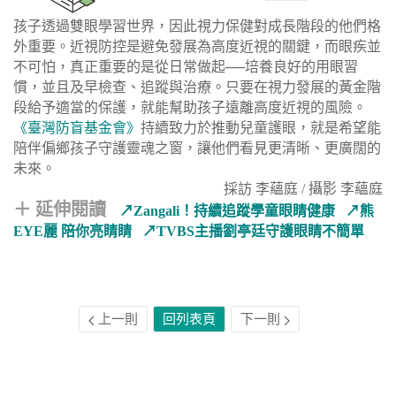
孩子透過雙眼學習世界，因此視力保健對成長階段的他們格
外重要。近視防控是避免發展為高度近視的關鍵，而眼疾並
不可怕，真正重要的是從日常做起──培養良好的用眼習
慣，並且及早檢查、追蹤與治療。只要在視力發展的黃金階
段給予適當的保護，就能幫助孩子遠離高度近視的風險。
《臺灣防盲基金會》
持續致力於推動兒童護眼，就是希望能
陪伴偏鄉孩子守護靈魂之窗，讓他們看見更清晰、更廣闊的
未來。
採
訪
李蘊庭
/ 攝影 李蘊庭
＋ 延伸閱讀
↗
Zangali！持續追蹤學童眼睛健康
↗
熊
EYE麗 陪你亮睛睛
↗
TVBS主播劉亭廷守護眼睛不簡單
上一則
回列表頁
下一則