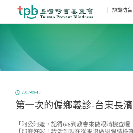
認識防盲
2017-09-18
第一次的偏鄉義診-台東長濱
「阿公阿嬤，記得6/8到教會來做眼睛檢查喔
「那麼好喔！我活到現在從來沒做過眼睛檢