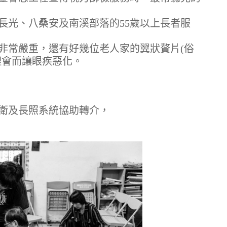
長光、八桑安及南溪部落的55歲以上長者服
非常嚴重，還有好幾位老人家的翼狀贅片(俗
理會而讓眼疾惡化。
衛及長照系統協助轉介，