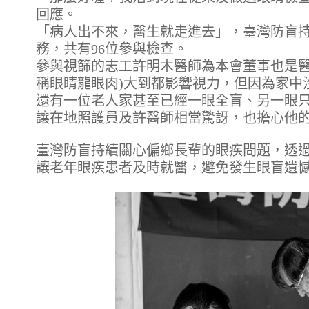
回應。
「病人出不來，醫生就走進去」，臺灣防盲持
務，共有96位參與檢查。
參與視篩的志工許明木醫師為本會董事也是醫
稱眼睛龍眼肉)大到都影響視力，但因為家中
還有一位老人家甚至已經一眼全盲、另一眼只
讓在地照護員及許醫師相當驚訝，也擔心他
臺灣防盲持續關心偏鄉長輩的眼疾問題，透
讓老年眼疾患者及時就醫，避免發生眼盲遺