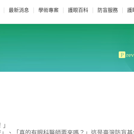
最新消息
學術專案
護眼百科
防盲服務
護
P
rev
！」
查」、「真的有眼科醫師要來嗎？」這是臺灣防盲基