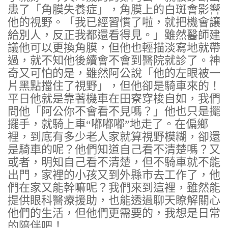
患了「角膜失養症」，角膜上的白斑會影響
他的視野。「我已經習慣了啦，就把機會讓
給別人，反正我都還看得見。」雖然醫師建
議他可以更換角膜，但他也輕描淡寫地就帶
過，就不知他後續會不會到醫院就診了。神
奇又可怕的是，雖然阿公說「他的左眼被一
片黑點擋住了視野」，但他卻是騎車來的！
平日他就是靠著機車在田寮穿梭自如，我們
問他「阿公你不會看不見嗎？」他也只是擺
擺手，就騎上車“嘟嘟嘟”地走了。在偏鄉
裡，到底有多少老人家就算視野模糊，卻還
是騎車的呢？他們知道自己看不清楚嗎？又
或者，明知自己看不清楚，但不騎車就不能
出門，家裡的小孩又到外縣市去工作了，他
們在家又能幹嘛呢？我們來到這裡，雖然能
提供眼科醫療援助，也能透過聊天瞭解關心
他們的生活，但他們更需要的，我想是日常
的陪伴吧！