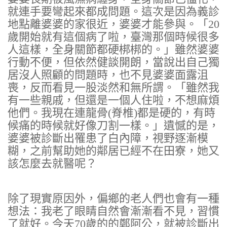
就連手要彎起來都成問題。這次是因為義診
地點離婆婆的家很近，婆婆才能參與。「20
歲開始就有這個病了啦，臺灣那個時候很多
人這樣，全身關節都硬梆梆的。」雖然婆婆
行動不便，但依然健談開朗，當說出自己獨
居沒人照顧的問題時，也不見婆婆面露沮
喪，反而看見一股淡然和無所謂。「雖然我
有一些親戚，但還是一個人住啦，不想麻煩
他們。我現在連龍骨(脊椎)都是硬的，有時
候痛的時候就好像刀割一樣。」遺憾的是，
婆婆被診斷出罹患了白內障，視野逐漸模
糊，之前幫助她的鄰居已經不在田寮，她又
該怎麼去就醫呢？
除了現實原因外，偏鄉的老人們也會有一種
想法：我老了眼睛自然會漸漸看不見，習慣
了就好。今天70歲的的鄭阿公，就被診斷出