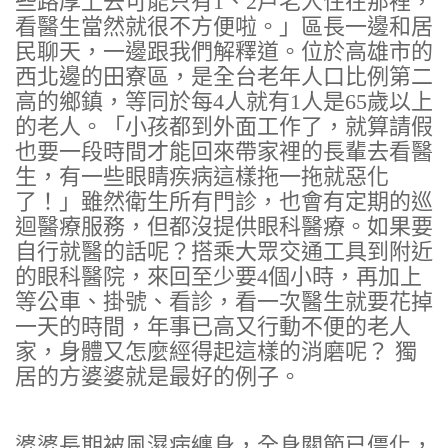
些路厚上去可能只有1、2戶老人住在那裡，
看醫生當然就很不方便啦。」區長一邊和居
民聊天，一邊跟我們解釋道。位於高雄市的
西北邊的田寮區，是全台老年人口比例第二
高的鄉鎮，等同於每4人就有1人是65歲以上
的老人。「小孩都到外面工作了，就算請假
也要一段時間才能回來帶家裡的長輩去看醫
生，有一些眼睛疾病這樣拖一拖就惡化
了！」雖然衛生所有門診，也會有定期的巡
迴醫療服務，但都沒提供眼科醫療。如果要
自行就醫的話呢？搭乘大眾交通工具到附近
的眼科醫院，來回至少要4個小時，再加上
等公車、掛號、看診，看一次醫生就要花掉
一天的時間，年事已高又行動不便的老人
家，身體又怎麼經得起這樣的消磨呢？ 獨
居的方婆婆就是最好的例子。
婆婆長期被風濕病纏身，全身關節已僵化，