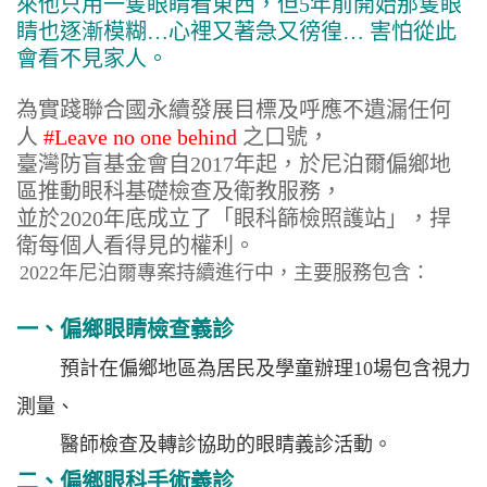
來他只用一隻眼睛看東西，但5年前開始那隻眼
睛也逐漸模糊…心裡又著急又徬徨… 害怕從此
會看不見家人。
為實踐聯合國永續發展目標及呼應不遺漏任何
人
#Leave no one behind
之口號，
臺灣防盲基金會自2017年起，於尼泊爾偏鄉地
區推動眼科基礎檢查及衛教服務，
並於2020年底成立了「眼科篩檢照護站」，捍
衛每個人看得見的權利。
2022年尼泊爾專案持續進行中，主要服務包含：
一、偏鄉眼睛檢查義診
預計在偏鄉地區為居民及學童辦理10場包含視力
測量、
醫師檢查及轉診協助的眼睛義診活動。
二、偏鄉眼科手術義診