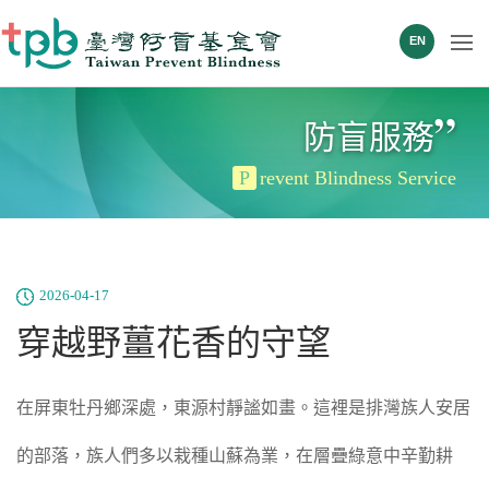
EN
”
防盲服務
P
revent Blindness Service
2026-04-17
穿越野薑花香的守望
在屏東牡丹鄉深處，東源村靜謐如畫。這裡是排灣族人安居
的部落，族人們多以栽種山蘇為業，在層疊綠意中辛勤耕