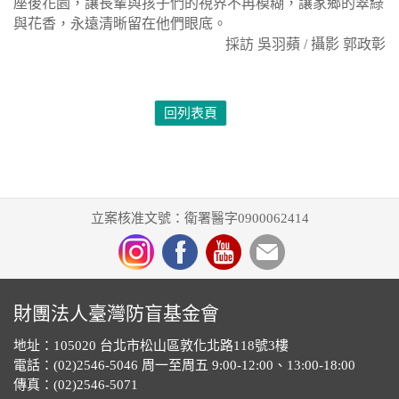
座後花園，讓長輩與孩子們的視界不再模糊，讓家鄉的翠綠
與花香，永遠清晰留在他們眼底。
採訪 吳羽蘋
/ 攝影
郭政彰
回列表頁
立案核准文號：衛署醫字0900062414
財團法人臺灣防盲基金會
地址：105020 台北市松山區敦化北路118號3樓
電話：(02)2546-5046 周一至周五 9:00-12:00、13:00-18:00
傳真：(02)2546-5071