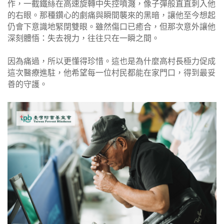
作，一截鐵絲在高速旋轉中失控噴濺，像子彈般直直刺入他
的右眼。那種鑽心的劇痛與瞬間襲來的黑暗，讓他至今想起
仍會下意識地緊閉雙眼。雖然傷口已癒合，但那次意外讓他
深刻體悟：失去視力，往往只在一瞬之間。
因為痛過，所以更懂得珍惜。這也是為什麼高村長極力促成
這次醫療進駐，他希望每一位村民都能在家門口，得到最妥
善的守護。