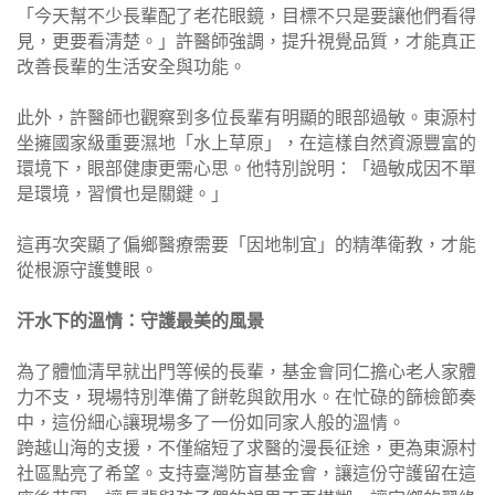
「今天幫不少長輩配了老花眼鏡，目標不只是要讓他們看得
見，更要看清楚。」許醫師強調，提升視覺品質，才能真正
改善長輩的生活安全與功能。
此外，許醫師也觀察到多位長輩有明顯的眼部過敏。東源村
坐擁國家級重要濕地「水上草原」，在這樣自然資源豐富的
環境下，眼部健康更需心思。他特別說明：「過敏成因不單
是環境，習慣也是關鍵。」
這再次突顯了偏鄉醫療需要「因地制宜」的精準衛教，才能
從根源守護雙眼。
汗水下的溫情：守護最美的風景
為了體恤清早就出門等候的長輩，基金會同仁擔心老人家體
力不支，現場特別準備了餅乾與飲用水。在忙碌的篩檢節奏
中，這份細心讓現場多了一份如同家人般的溫情。
跨越山海的支援，不僅縮短了求醫的漫長征途，更為東源村
社區點亮了希望。支持臺灣防盲基金會，讓這份守護留在這