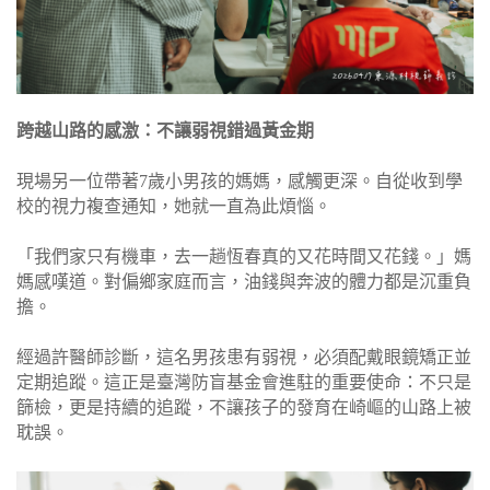
跨越山路的感激：不讓弱視錯過黃金期
現場另一位帶著7歲小男孩的媽媽，感觸更深。自從收到學
校的視力複查通知，她就一直為此煩惱。
「我們家只有機車，去一趟恆春真的又花時間又花錢。」媽
媽感嘆道。對偏鄉家庭而言，油錢與奔波的體力都是沉重負
擔。
經過許醫師診斷，這名男孩患有弱視，必須配戴眼鏡矯正並
定期追蹤。這正是臺灣防盲基金會進駐的重要使命：不只是
篩檢，更是持續的追蹤，不讓孩子的發育在崎嶇的山路上被
耽誤。