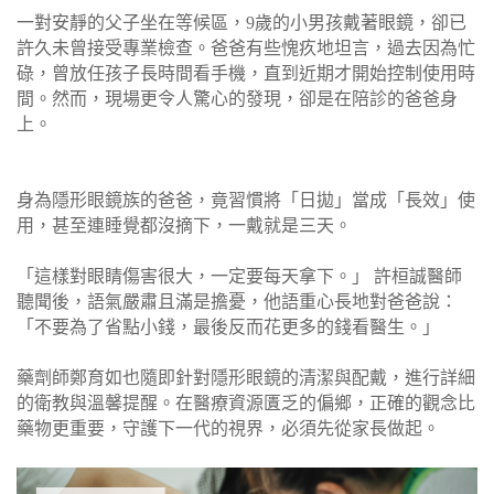
一對安靜的父子坐在等候區，9歲的小男孩戴著眼鏡，卻已
許久未曾接受專業檢查。爸爸有些愧疚地坦言，過去因為忙
碌，曾放任孩子長時間看手機，直到近期才開始控制使用時
間。然而，現場更令人驚心的發現，卻是在陪診的爸爸身
上。
身為隱形眼鏡族的爸爸，竟習慣將「日拋」當成「長效」使
用，甚至連睡覺都沒摘下，一戴就是三天。
「這樣對眼睛傷害很大，一定要每天拿下。」 許桓誠醫師
聽聞後，語氣嚴肅且滿是擔憂，他語重心長地對爸爸說：
「不要為了省點小錢，最後反而花更多的錢看醫生。」
藥劑師鄭育如也隨即針對隱形眼鏡的清潔與配戴，進行詳細
的衛教與溫馨提醒。在醫療資源匱乏的偏鄉，正確的觀念比
藥物更重要，守護下一代的視界，必須先從家長做起。