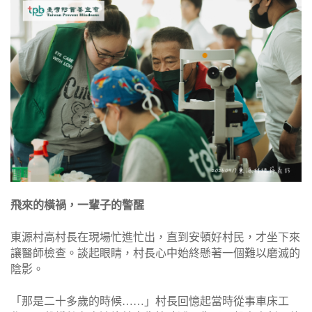
飛來的橫禍，一輩子的警醒
東源村高村長在現場忙進忙出，直到安頓好村民，才坐下來
讓醫師檢查。談起眼睛，村長心中始終懸著一個難以磨滅的
陰影。
「那是二十多歲的時候……」村長回憶起當時從事車床工