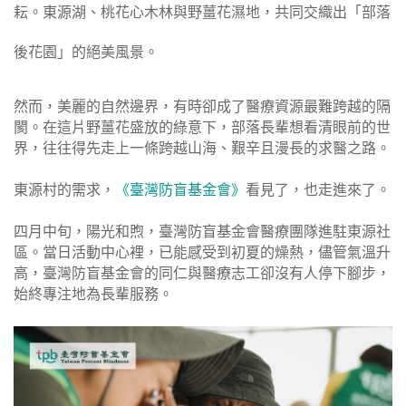
耘。東源湖、桃花心木林與野薑花濕地，共同交織出「部落
後花園」的絕美風景。
然而，美麗的自然邊界，有時卻成了醫療資源最難跨越的隔
閡。在這片野薑花盛放的綠意下，部落長輩想看清眼前的世
界，往往得先走上一條跨越山海、艱辛且漫長的求醫之路。
東源村的需求，
《臺灣防盲基金會》
看見了，也走進來了。
四月中旬，陽光和煦，臺灣防盲基金會醫療團隊進駐東源社
區。當日活動中心裡，已能感受到初夏的燥熱，儘管氣溫升
高，臺灣防盲基金會的同仁與醫療志工卻沒有人停下腳步，
始終專注地為長輩服務。