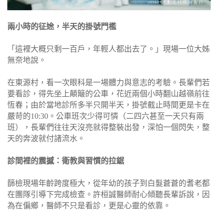
兩小時的征途，半天的掛號門檻
「這裡大概只剩一百戶，年輕人都出去了。」現場一位大姊
無奈地說。
在東源村，看一次眼科是一場體力與意志的考驗。長輩們若
要看診，得先坐上顛簸的公車，花近兩個小時翻山越嶺前往
恆春；由於當地診所多半只開半天，掛號截止時間更是卡在
嚴苛的10:30。公車班次少得可憐（二四六甚至一天只有兩
班），長輩們往往天沒亮就得整裝出發，深怕一個閃失，整
天的奔波就付諸流水。
診間裡的震撼：衛教與習慣的拉鋸
篩檢現場年齡跨度極大，從年幼的孩子到白髮蒼蒼的耆老都
在團隊引導下完成檢查。許桓誠醫師耐心傾聽長輩訴說，因
為在偏鄉，醫師不只是看診，更是心靈的依靠。