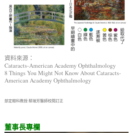
資料來源：
Cataracts-American Academy Ophthalmology
8 Things You Might Not Know About Cataracts-
American Academy Ophthalmology
部定眼科教授 蔡瑞芳醫師校閱訂正
董事長專欄