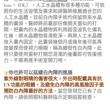
lens， IOL）。人工水晶體有很多種功能，可依
照你的生活習慣及需求和請醫師推薦適合您的
人工水晶體。目前白內障手術均保留原來水晶
體的囊袋。醫師將前囊部份像開天窗似的打
開，把囊內的水晶體物質利用超音波乳化儀乳
化後，將水晶體物質清乾淨，再將人工水晶體
放入囊內固定，此囊袋幾個月或幾年後可能再
度變厚而使視力模糊，稱為續發性白內障。此
時只要使用雷射打開您混濁的後囊即可恢復視
力，不需再進手術室開刀唷。
你也許可以延緩白內障的進展
紫外線對眼睛的傷害很大，外出時配戴具有抗
UV功能的眼鏡，及避免白內障的高風險因子是
預防白內障最好的方法
。當您發現您已有了白
內障，請依照眼科醫師指示定期追蹤檢查。