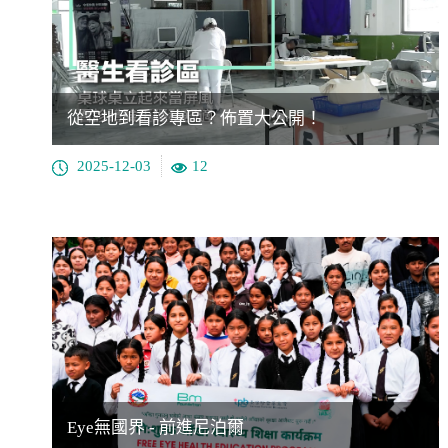
從空地到看診專區？佈置大公開！
2025-12-03
12
Eye無國界 - 前進尼泊爾