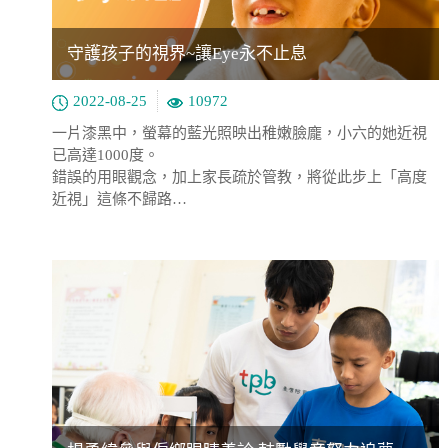
守護孩子的視界~讓Eye永不止息
2022-08-25
10972
一片漆黑中，螢幕的藍光照映出稚嫩臉龐，小六的她近視
已高達1000度。
錯誤的用眼觀念，加上家長疏於管教，將從此步上「高度
近視」這條不歸路…