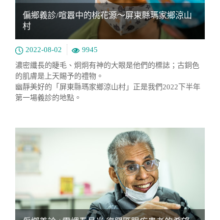
偏鄉義診/喧囂中的桃花源～屏東縣瑪家鄉涼山
村
2022-08-02
9945
濃密纖長的睫毛、炯炯有神的大眼是他們的標誌；古銅色
的肌膚是上天賜予的禮物。
幽靜美好的「屏東縣瑪家鄉涼山村」正是我們2022下半年
第一場義診的地點。