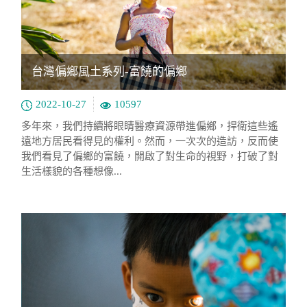
台灣偏鄉風土系列-富饒的偏鄉
2022-10-27
10597
多年來，我們持續將眼睛醫療資源帶進偏鄉，捍衛這些遙
遠地方居民看得見的權利。然而，一次次的造訪，反而使
我們看見了偏鄉的富饒，開啟了對生命的視野，打破了對
生活樣貌的各種想像...