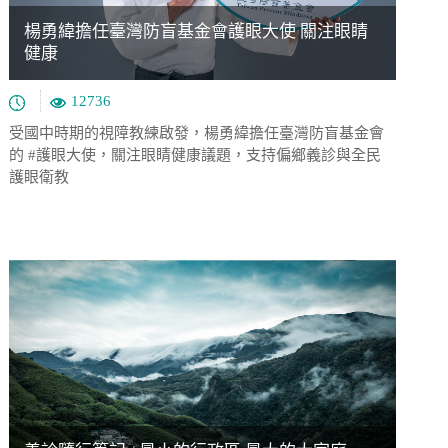
楊勇緯擔任臺灣防盲基金會護眼大使 關注眼睛
健康
12736
受國中時期的視障教練啟發，楊勇緯擔任臺灣防盲基金會
的 #護眼大使，關注眼睛健康議題，支持偏鄉義診與全民
護眼衛教