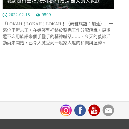
義診隨行筆記 / 最小的行政區 最大的大家庭
2022-02-18
9599
「LOKAH！LOKAH！LOKAH！（泰雅族語：加油）」十
來位里辦志工，在嬉笑聲裡終於聽完工作分配解說，最後
還不忘用族語來個手疊手的精神喊話……，今天的義診活
動尚未開始，已令人感受到一股家人般的和樂與溫馨。